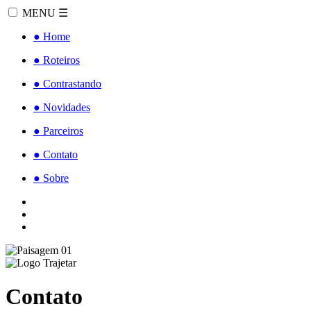
MENU
☰
●
Home
●
Roteiros
●
Contrastando
●
Novidades
●
Parceiros
●
Contato
●
Sobre
Contato