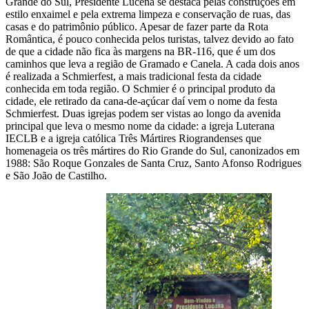
Grande do Sul, Presidente Lucena se destaca pelas construções em
estilo enxaimel e pela extrema limpeza e conservação de ruas, das
casas e do patrimônio público. Apesar de fazer parte da Rota
Romântica, é pouco conhecida pelos turistas, talvez devido ao fato
de que a cidade não fica às margens na BR-116, que é um dos
caminhos que leva a região de Gramado e Canela. A cada dois anos
é realizada a Schmierfest, a mais tradicional festa da cidade
conhecida em toda região. O Schmier é o principal produto da
cidade, ele retirado da cana-de-açúcar daí vem o nome da festa
Schmierfest. Duas igrejas podem ser vistas ao longo da avenida
principal que leva o mesmo nome da cidade: a igreja Luterana
IECLB e a igreja católica Três Mártires Riograndenses que
homenageia os três mártires do Rio Grande do Sul, canonizados em
1988: São Roque Gonzales de Santa Cruz, Santo Afonso Rodrigues
e São João de Castilho.