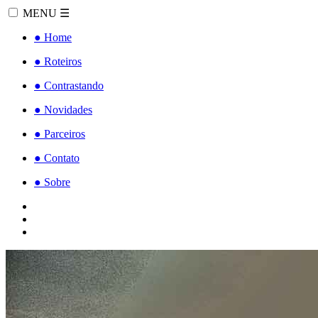
MENU
☰
●
Home
●
Roteiros
●
Contrastando
●
Novidades
●
Parceiros
●
Contato
●
Sobre