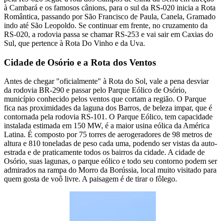
à Cambará e os famosos cânions, para o sul da RS-020 inicia a Rota
Romântica, passando por São Francisco de Paula, Canela, Gramado
indo até São Leopoldo. Se continuar em frente, no cruzamento da
RS-020, a rodovia passa se chamar RS-253 e vai sair em Caxias do
Sul, que pertence à Rota Do Vinho e da Uva.
Cidade de Osório e a Rota dos Ventos
Antes de chegar "oficialmente" à Rota do Sol, vale a pena desviar
da rodovia BR-290 e passar pelo Parque Eólico de Osório,
município conhecido pelos ventos que cortam a região. O Parque
fica nas proximidades da laguna dos Barros, de beleza impar, que é
contornada pela rodovia RS-101. O Parque Eólico, tem capacidade
instalada estimada em 150 MW, é a maior usina eólica da América
Latina. É composto por 75 torres de aerogeradores de 98 metros de
altura e 810 toneladas de peso cada uma, podendo ser vistas da auto-
estrada e de praticamente todos os bairros da cidade. A cidade de
Osório, suas lagunas, o parque eólico e todo seu contorno podem ser
admirados na rampa do Morro da Borússia, local muito visitado para
quem gosta de voô livre. A paisagem é de tirar o fôlego.