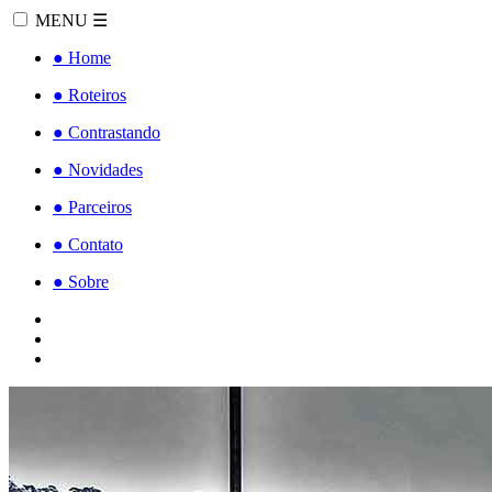
MENU
☰
●
Home
●
Roteiros
●
Contrastando
●
Novidades
●
Parceiros
●
Contato
●
Sobre